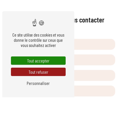
Vendredi : 8h-18h
N'hésitez pas à nous contacter
Ce site utilise des cookies et vous
donne le contrôle sur ceux que
vous souhaitez activer
Tout accepter
Tout refuser
Personnaliser
Vous n'êtes pas un robot, veuillez répondre à cette question :