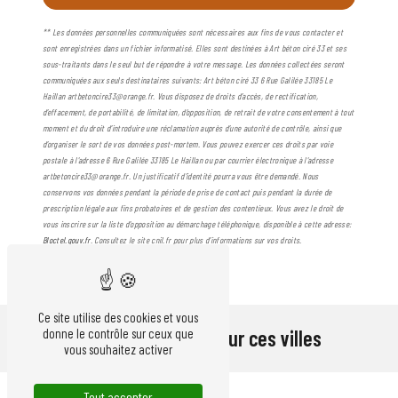
** Les données personnelles communiquées sont nécessaires aux fins de vous contacter et
sont enregistrées dans un fichier informatisé. Elles sont destinées à Art béton ciré 33 et ses
sous-traitants dans le seul but de répondre à votre message. Les données collectées seront
communiquées aux seuls destinataires suivants: Art béton ciré 33 6 Rue Galilée 33185 Le
Haillan artbetoncire33@orange.fr. Vous disposez de droits d’accès, de rectification,
d’effacement, de portabilité, de limitation, d’opposition, de retrait de votre consentement à tout
moment et du droit d’introduire une réclamation auprès d’une autorité de contrôle, ainsi que
d’organiser le sort de vos données post-mortem. Vous pouvez exercer ces droits par voie
postale à l'adresse 6 Rue Galilée 33185 Le Haillan ou par courrier électronique à l'adresse
artbetoncire33@orange.fr. Un justificatif d'identité pourra vous être demandé. Nous
conservons vos données pendant la période de prise de contact puis pendant la durée de
prescription légale aux fins probatoires et de gestion des contentieux. Vous avez le droit de
vous inscrire sur la liste d'opposition au démarchage téléphonique, disponible à cette adresse:
Bloctel.gouv.fr
. Consultez le site cnil.fr pour plus d’informations sur vos droits.
Ce site utilise des cookies et vous
donne le contrôle sur ceux que
Nous intervenons sur ces villes
vous souhaitez activer
Tout accepter