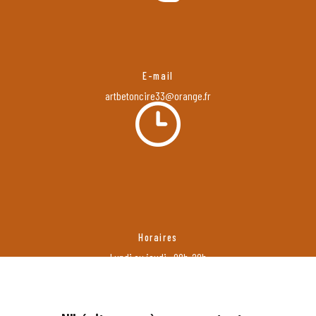
E-mail
artbetoncire33@orange.fr
Horaires
Lundi au jeudi : 08h-20h
Vendredi : 8h-18h