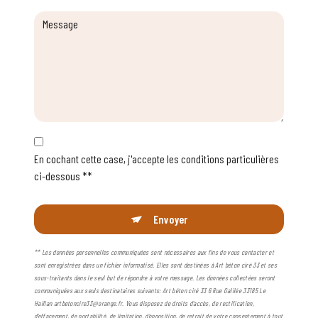
En cochant cette case, j'accepte les conditions particulières
ci-dessous **
Envoyer
** Les données personnelles communiquées sont nécessaires aux fins de vous contacter et
sont enregistrées dans un fichier informatisé. Elles sont destinées à Art béton ciré 33 et ses
sous-traitants dans le seul but de répondre à votre message. Les données collectées seront
communiquées aux seuls destinataires suivants: Art béton ciré 33 6 Rue Galilée 33185 Le
Haillan artbetoncire33@orange.fr. Vous disposez de droits d’accès, de rectification,
d’effacement, de portabilité, de limitation, d’opposition, de retrait de votre consentement à tout