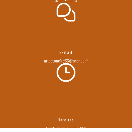
07 60 84 63 17
E-mail
artbetoncire33@orange.fr
Horaires
Lundi au jeudi : 08h-20h