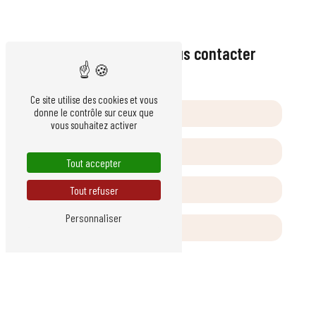
Vendredi : 8h-18h
N'hésitez pas à nous contacter
Ce site utilise des cookies et vous
donne le contrôle sur ceux que
vous souhaitez activer
Tout accepter
Tout refuser
Personnaliser
Vous n'êtes pas un robot, veuillez répondre à cette question :