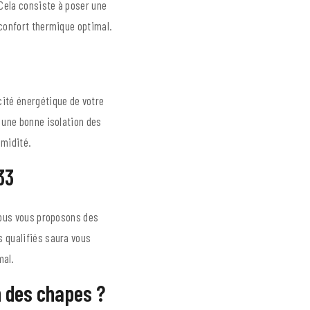
 Cela consiste à poser une
 confort thermique optimal.
cité énergétique de votre
 une bonne isolation des
umidité.
33
Nous vous proposons des
s qualifiés saura vous
mal.
n des chapes ?