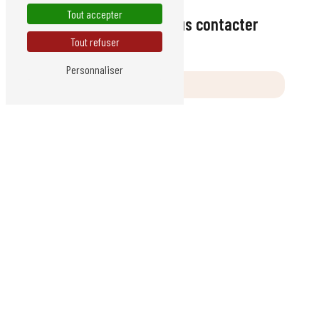
Tout accepter
N'hésitez pas à nous contacter
Tout refuser
Personnaliser
Vous n'êtes pas un robot, veuillez répondre à cette question :
combien font sept plus cinq ?