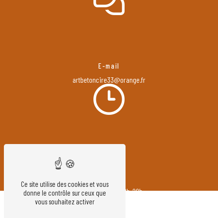
E-mail
artbetoncire33@orange.fr
Horaires
Ce site utilise des cookies et vous
Lundi au jeudi : 08h-20h
donne le contrôle sur ceux que
vous souhaitez activer
Vendredi : 8h-18h